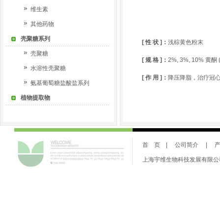
维生素
其他药物
壳聚糖系列
[
性
状
]：
浅棕黄色粉末
壳聚糖
[ 规 格 ]：
2%, 3%, 10%
黄酮
水溶性壳聚糖
[
作
用
]：
降压降脂，治疗冠
氨基葡萄糖盐酸盐系列
植物提取物
首 页
|
公司简介
|
上海宇维生物科技发展有限公司 