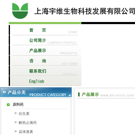
原料药
抗生素
解热止痛药
甾体激素