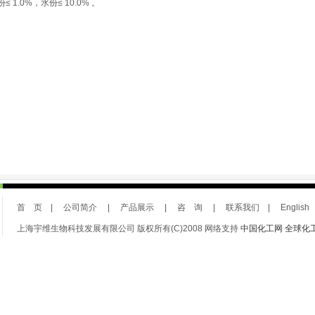
份
≤ 1.0%
，水份
≤ 10.0%
。
首 页
|
公司简介
|
产品展示
|
咨 询
|
联系我们
|
English
上海宇维生物科技发展有限公司 版权所有(C)2008 网络支持
中国化工网
全球化