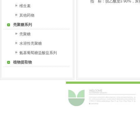
指 标：脱乙酰度
≥ 90%，
灰
维生素
其他药物
壳聚糖系列
壳聚糖
水溶性壳聚糖
氨基葡萄糖盐酸盐系列
植物提取物