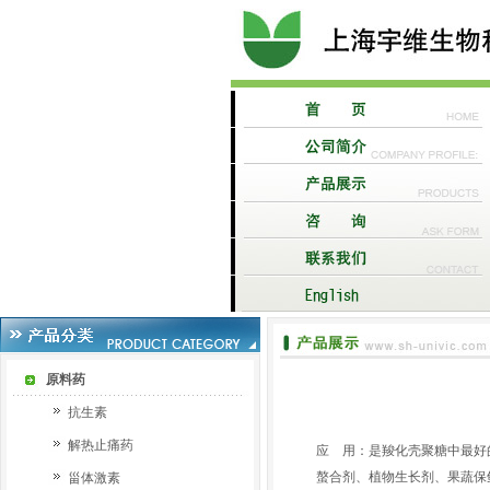
原料药
抗生素
解热止痛药
应 用：是羧化壳聚糖中最好
螯合剂、植物生长剂、果蔬保
甾体激素