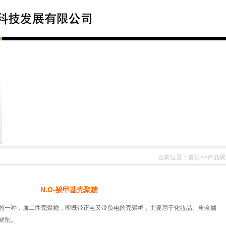
当前位置：首页>>产品
N.O-
羧甲基壳聚糖
的一种，属二性壳聚糖，即既带正电又带负电的壳聚糖，主要用于化妆品、重金属
鲜剂。