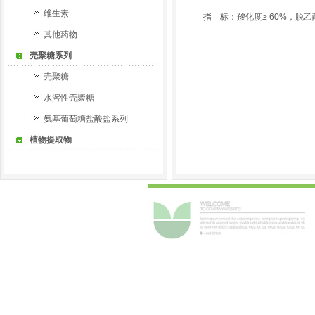
维生素
指 标：羧化度
≥ 60%，
脱乙
其他药物
壳聚糖系列
壳聚糖
水溶性壳聚糖
氨基葡萄糖盐酸盐系列
植物提取物