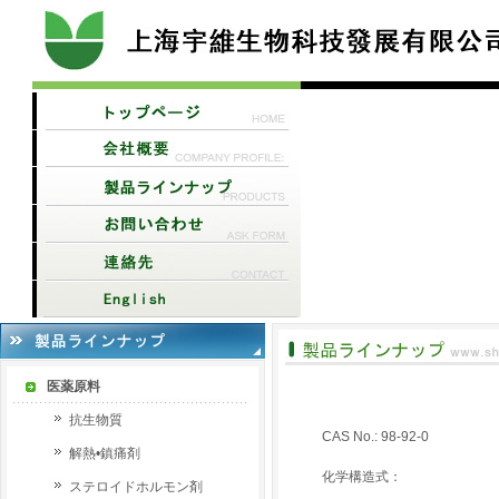
医薬原料
抗生物質
CAS No.: 98-92-0
解熱•鎮痛剤
化学構造式：
ステロイドホルモン剤