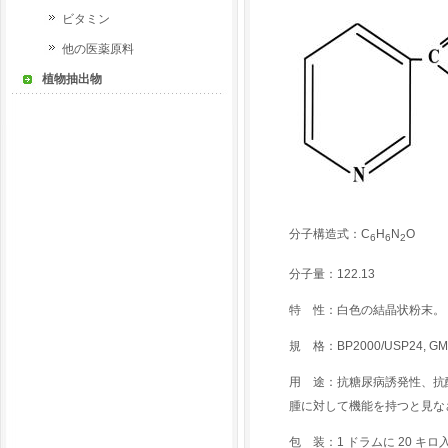
ビタミン
他の医薬原料
植物抽出物
分子構造式：C
H
N
O
6
6
2
分子量：122.13
特 性：白色の結晶状粉末。
規 格：BP2000/USP24, G
用 途：抗糖尿病誘発性、抗
腫に対して機能を持つと見な
包 装：1 ドラムに 20 キロ