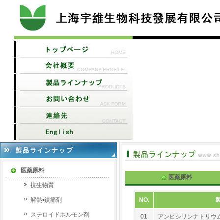
医薬原料
医薬原料
抗生物質
解熱•鎮痛剤
NO.
ステロイドホルモン剤
01
アンピシリンナトリウ