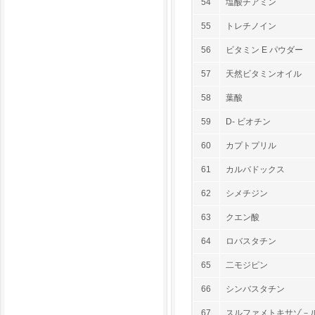
54
塩酸チアミン
55
トレチノイン
56
ビタミン E パウダー
57
天然ビタミンオイル
58
葉酸
59
D- ビオチン
60
カプトプリル
61
カルバドックス
62
シメチジン
63
クエン酸
64
ロバスタチン
65
二モジピン
66
シンバスタチン
67
スルファメトキサゾ－