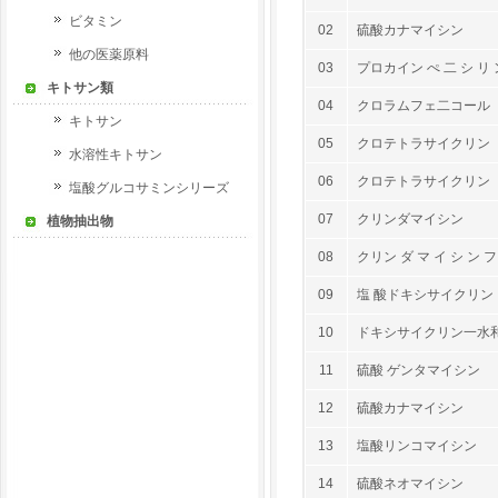
ビタミン
02
硫酸カナマイシン
他の医薬原料
03
プロカイン ぺ 二 シ リ 
キトサン類
04
クロラムフェ二コール
キトサン
05
クロテトラサイクリン
水溶性キトサン
06
クロテトラサイクリン
塩酸グルコサミンシリーズ
07
クリンダマイシン
植物抽出物
08
クリン ダ マ イ シ ン フ
09
塩 酸ドキシサイクリン
10
ドキシサイクリン一水
11
硫酸 ゲンタマイシン
12
硫酸カナマイシン
13
塩酸リンコマイシン
14
硫酸ネオマイシン