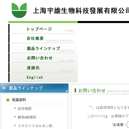
医薬原料
「
*
」 は必須項目となりま
抗生物質
このページは、お客様のプ
解熱•鎮痛剤
*
お名前：
ステロイドホルモン剤