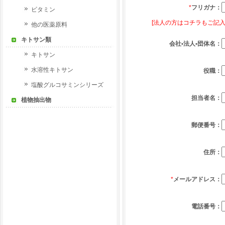
*
フリガナ：
ビタミン
[法人の方はコチラもご記入
他の医薬原料
キトサン類
会社•法人•団体名：
キトサン
水溶性キトサン
役職：
塩酸グルコサミンシリーズ
担当者名：
植物抽出物
郵便番号：
住所：
*
メールアドレス：
電話番号：